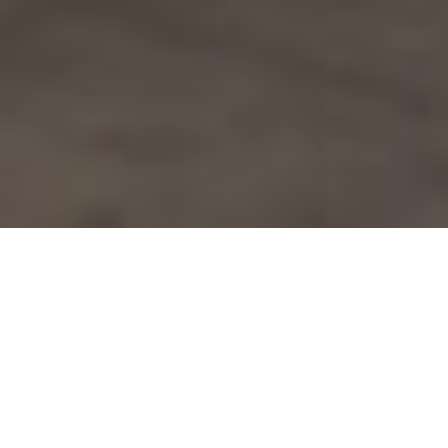
Nel contesto attuale di produzione, per una
realtà come quella espressa dalla BALDUZZI
TULLIO S.r.l. le macchine utensili per la
lavorazione dei diversi componenti dei
cilindri oleodinamici hanno un ruolo
essenziale.